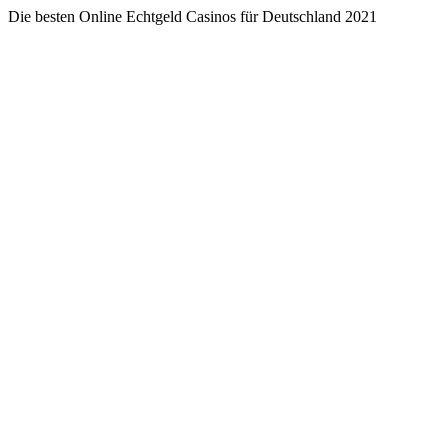
Die besten Online Echtgeld Casinos für Deutschland 2021