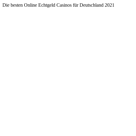
Die besten Online Echtgeld Casinos für Deutschland 2021