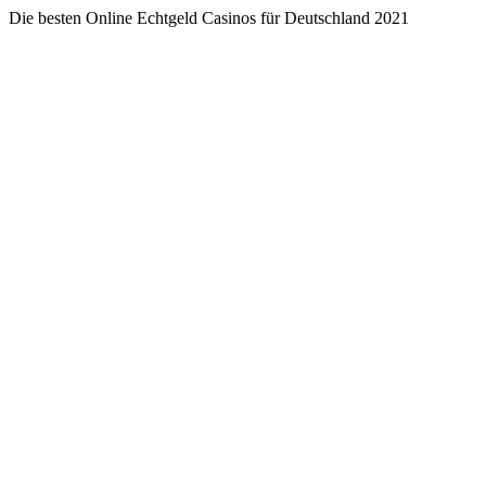
Die besten Online Echtgeld Casinos für Deutschland 2021