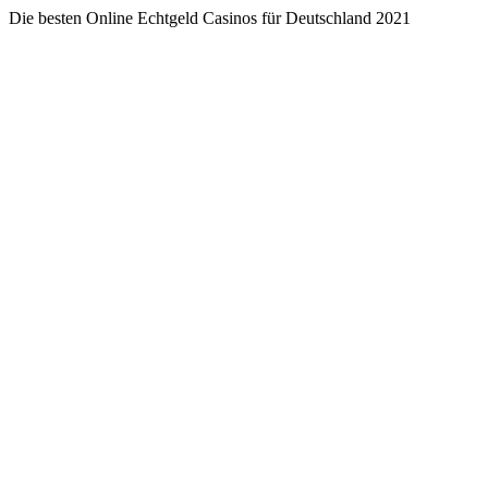
Die besten Online Echtgeld Casinos für Deutschland 2021