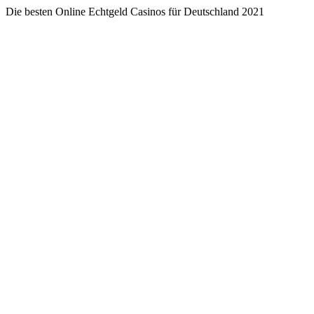
Die besten Online Echtgeld Casinos für Deutschland 2021