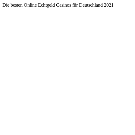
Die besten Online Echtgeld Casinos für Deutschland 2021