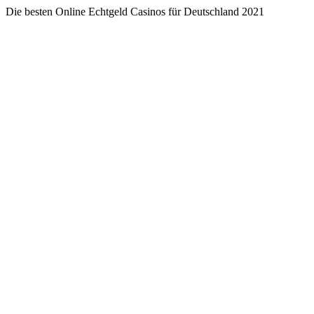
Die besten Online Echtgeld Casinos für Deutschland 2021