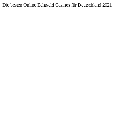
Die besten Online Echtgeld Casinos für Deutschland 2021