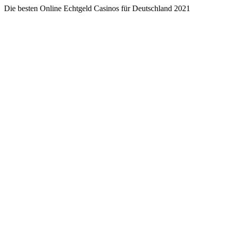
Die besten Online Echtgeld Casinos für Deutschland 2021