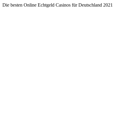
Die besten Online Echtgeld Casinos für Deutschland 2021