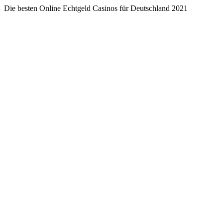
Die besten Online Echtgeld Casinos für Deutschland 2021