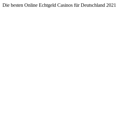
Die besten Online Echtgeld Casinos für Deutschland 2021