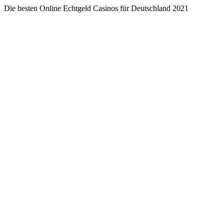
Die besten Online Echtgeld Casinos für Deutschland 2021