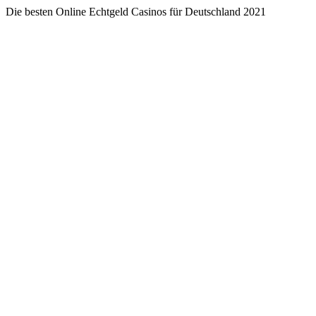
Die besten Online Echtgeld Casinos für Deutschland 2021