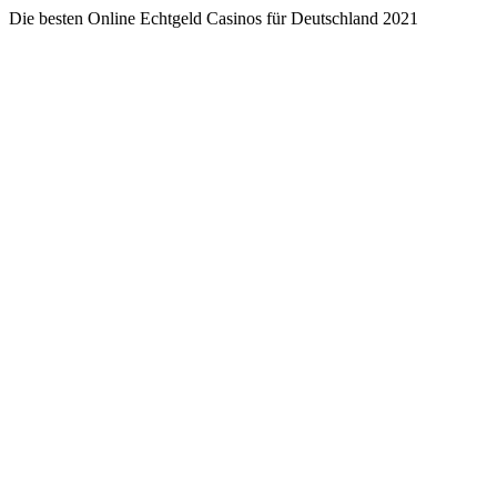
Die besten Online Echtgeld Casinos für Deutschland 2021