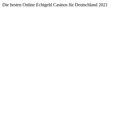
Die besten Online Echtgeld Casinos für Deutschland 2021