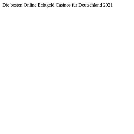
Die besten Online Echtgeld Casinos für Deutschland 2021