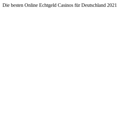
Die besten Online Echtgeld Casinos für Deutschland 2021