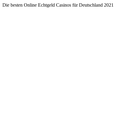
Die besten Online Echtgeld Casinos für Deutschland 2021