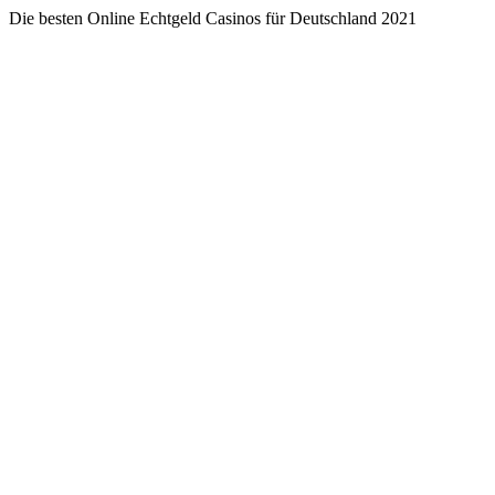
Die besten Online Echtgeld Casinos für Deutschland 2021