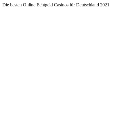
Die besten Online Echtgeld Casinos für Deutschland 2021