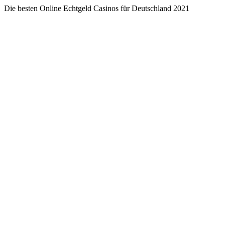
Die besten Online Echtgeld Casinos für Deutschland 2021