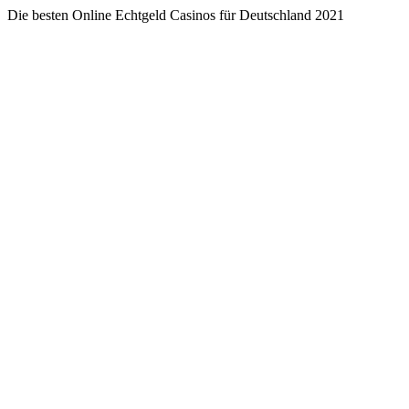
Die besten Online Echtgeld Casinos für Deutschland 2021