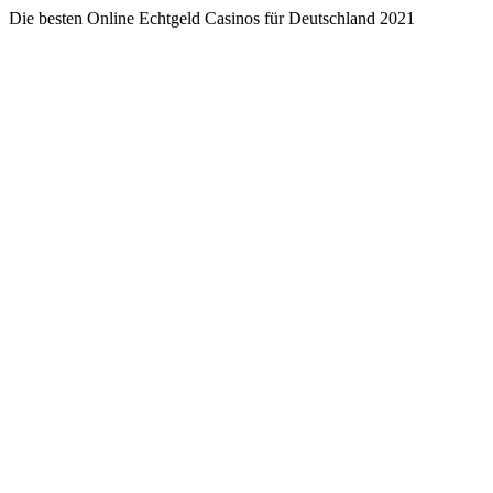
Die besten Online Echtgeld Casinos für Deutschland 2021