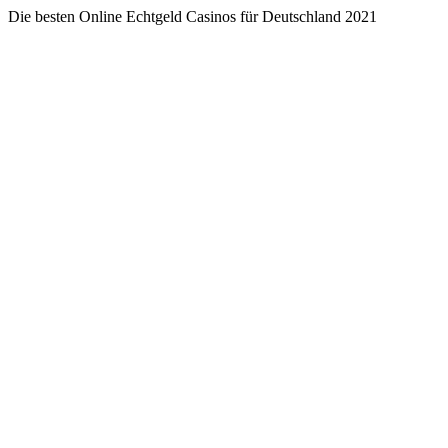
Die besten Online Echtgeld Casinos für Deutschland 2021