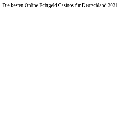
Die besten Online Echtgeld Casinos für Deutschland 2021