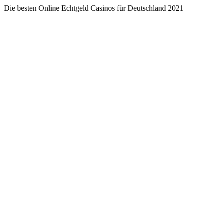
Die besten Online Echtgeld Casinos für Deutschland 2021