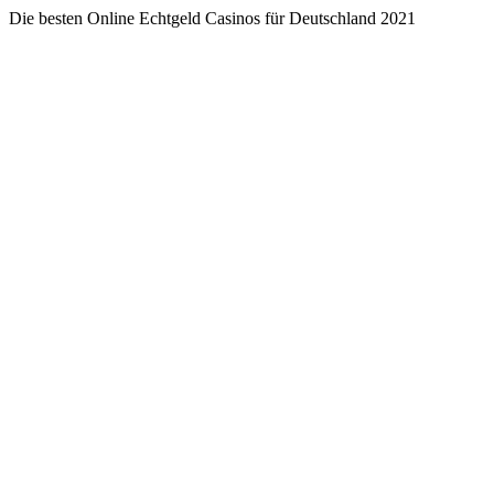
Die besten Online Echtgeld Casinos für Deutschland 2021