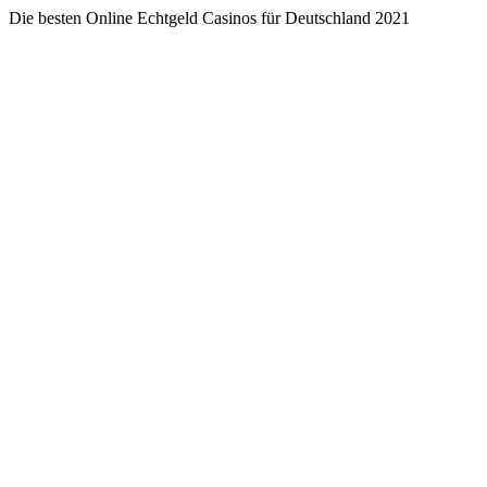
Die besten Online Echtgeld Casinos für Deutschland 2021