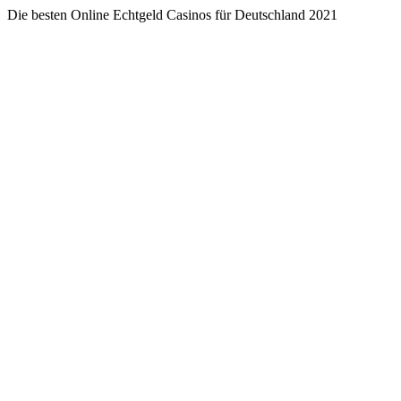
Die besten Online Echtgeld Casinos für Deutschland 2021